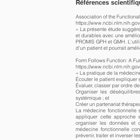
Références scientifi
Association of the Functiona
https://www.ncbi.nlm.nih.go
« La présente étude suggère
et durables avec une amélior
PROMIS GPH et GMH. L'utilis
d'un patient et pourrait amél
Form Follows Function: A Fu
https://www.ncbi.nlm.nih.go
« La pratique de la médecin
Écouter le patient expliquer
Évaluer, classer par ordre de
Organiser les déséquilibre
systémique ; et
Créer un partenariat thérapeu
La médecine fonctionnelle s
appliquer cette approche 
organiser les données et d
médecine fonctionnelle cons
prévenir, traiter et inverser