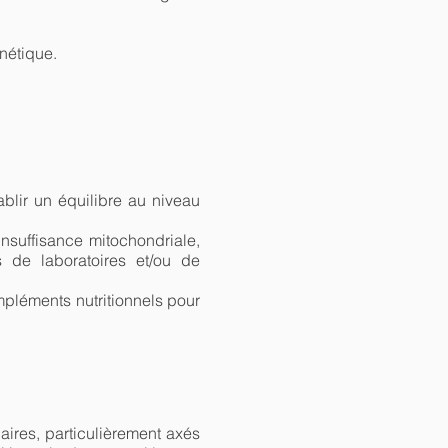
énétique.
ablir un équilibre au niveau
insuffisance mitochondriale,
s de laboratoires et/ou de
mpléments nutritionnels pour
ires, particulièrement axés