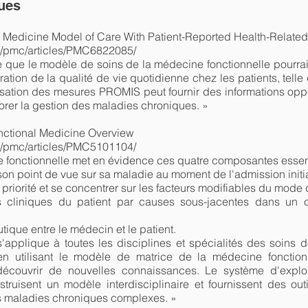
ques
l Medicine Model of Care With Patient-Reported Health-Related
v/pmc/articles/PMC6822085/
 que le modèle de soins de la médecine fonctionnelle pourrait
ation de la qualité de vie quotidienne chez les patients, tell
ation des mesures PROMIS peut fournir des informations oppo
iorer la gestion des maladies chroniques. »
nctional Medicine Overview
v/pmc/articles/PMC5101104/
e fonctionnelle met en évidence ces quatre composantes essen
 son point de vue sur sa maladie au moment de l'admission initi
 priorité et se concentrer sur les facteurs modifiables du mode 
s cliniques du patient par causes sous-jacentes dans un c
tique entre le médecin et le patient.
'applique à toutes les disciplines et spécialités des soins d
en utilisant le modèle de matrice de la médecine foncti
écouvrir de nouvelles connaissances. Le système d'exploi
truisent un modèle interdisciplinaire et fournissent des outi
 les maladies chroniques complexes. »