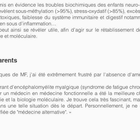
s en évidence les troubles biochimiques des enfants neuro-
vèlent sous-méthylation (>95%), stress-oxydatif (>85%), excès
 toxiques, faiblesse du système immunitaire et digestif notam
uten sous d’inflammation…
eut ainsi se révéler utile, afin d’agir sur le rétablissement
e et moléculaire.
arents
ues de MF, j'ai été extrêmement frustré par l'absence d'amé
frant d'encéphalomyélite myalgique (syndrome de fatigue chron
 un médecin en médecine fonctionnelle a été la meilleure chos
e et la biologie moléculaire. Je trouve cela très fascinant, ma
ns une telle situation dès le départ. Personnellement, je n
ifiée de "médecine alternative". »