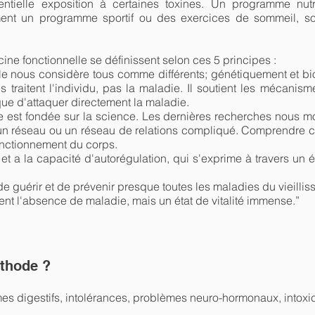
otentielle exposition à certaines toxines. Un programme nut
lement un programme sportif ou des exercices de sommeil, so
ne fonctionnelle se définissent selon ces 5 principes :
le nous considère tous comme différents; génétiquement et 
s traitent l'individu, pas la maladie. Il soutient les mécani
que d'attaquer directement la maladie.
e est fondée sur la science. Les dernières recherches nous m
n réseau ou un réseau de relations compliqué. Comprendre c
onctionnement du corps.
nt et a la capacité d'autorégulation, qui s'exprime à travers u
de guérir et de prévenir presque toutes les maladies du vieillis
ent l'absence de maladie, mais un état de vitalité immense.”
éthode ?
mes digestifs, intolérances, problèmes neuro-hormonaux, intox