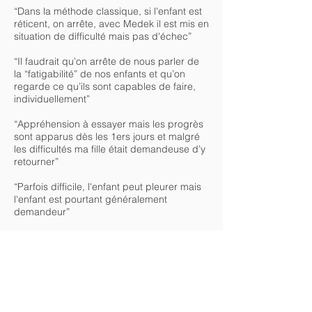
“Dans la méthode classique, si l'enfant est
réticent, on arrête, avec Medek il est mis en
situation de difficulté mais pas d'échec”
“Il faudrait qu’on arrête de nous parler de
la “fatigabilité” de nos enfants et qu’on
regarde ce qu’ils sont capables de faire,
individuellement”
“Appréhension à essayer mais les progrès
sont apparus dès les 1ers jours et malgré
les difficultés ma fille était demandeuse d’y
retourner”
“Parfois difficile, l'enfant peut pleurer mais
l'enfant est pourtant généralement
demandeur”
“Philippine n'était pas réceptive à la
sollicitation par le jeu avec la kiné, pas
intéressée par ce qu'on lui proposait”
“Quelque soit le niveau de participation de
l'enfant (réaction à la consigne, réaction