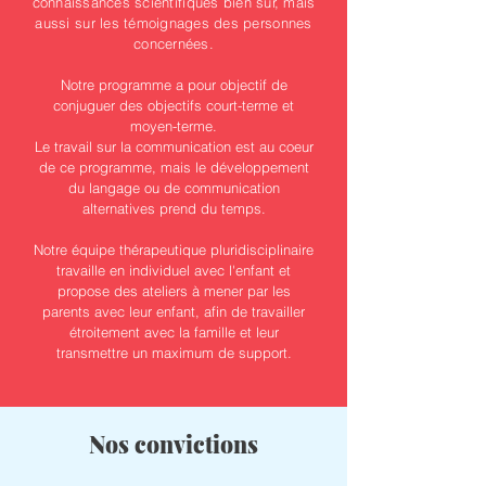
connaissances scientifiques bien sur, mais
aussi sur les témoignages des personnes
concernées.
Notre programme a pour objectif de
conjuguer des objectifs court-terme et
moyen-terme.
Le travail sur la communication est au coeur
de ce programme, mais le développement
du langage ou de communication
alternatives prend du temps.
Notre équipe thérapeutique pluridisciplinaire
travaille en individuel avec l'enfant et
propose des ateliers à mener par les
parents avec leur enfant, afin de travailler
étroitement avec la famille et leur
transmettre un maximum de support.
Nos convictions