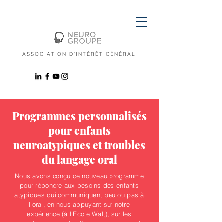
ASSOCIATION D'INTÉRÊT GÉNÉRAL
Programmes personnalisés
pour enfants
neuroatypiques et troubles
du langage oral
Nous avons conçu ce nouveau programme
pour répondre aux besoins des enfants
atypiques qui communiquent peu ou pas à
l'oral, en nous appuyant sur notre
expérience (à l'
Ecole Walt
), sur les