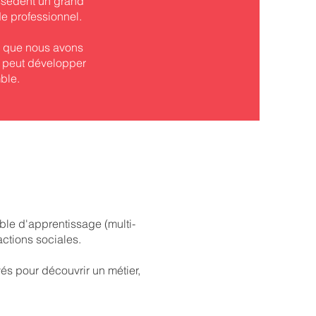
ossèdent un grand
de professionnel.
rir que nous avons
 peut développer
ble.
le d'apprentissage (multi-
ctions sociales.
és pour découvrir un métier,