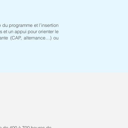
e du programme et l’insertion
 et un appui pour orienter le
fiante (CAP, alternance…) ou
le de 400 à 700 heures de