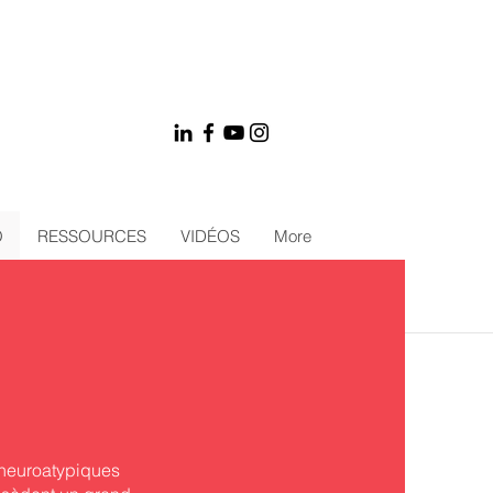
O
RESSOURCES
VIDÉOS
More
 neuroatypiques