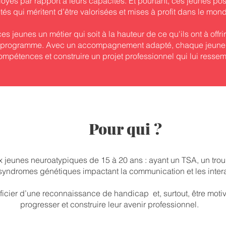
oyés par rapport à leurs capacités. Et pourtant, ces jeunes p
s qui méritent d’être valorisées et mises à profit dans le mon
 ces jeunes un métier qui soit à la hauteur de ce qu'ils ont à off
 programme. Avec un accompagnement adapté, chaque jeune
ompétences et construire un projet professionnel qui lui ressem
Pour qui ?
jeunes neuroatypiques de 15 à 20 ans : ayant un TSA, un troub
syndromes génétiques impactant la communication et les intera
ficier d’une reconnaissance de handicap et, surtout, être motiv
progresser et construire leur avenir professionnel.