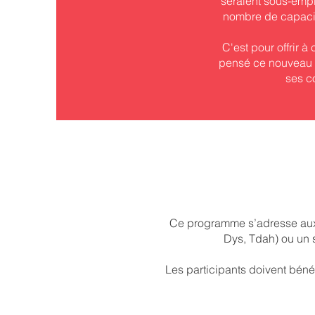
seraient sous-empl
nombre de capacité
C'est pour offrir à
pensé ce nouveau
ses c
Ce programme s’adresse aux 
Dys, Tdah) ou un 
Les participants doivent béné