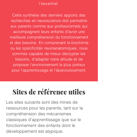
l'essentiel.
Cette synthèse des derniers apports des
recherches en neuroscience doit permettre
aux parents comme aux professionnels qui
accompagnent leurs enfants d’avoir une
meilleure compréhension du fonctionnement
et des besoins. En comprenant la biochimie
ou les spécificités neuroanatomiques, nous
sommes capable de mieux décrypter les
besoins, d'adapter notre attiude et de
proposer l'environnement le plus porteur
pour l'apprentissage et l'épanouissement.
Sites de référence utiles
Les sites suivants sont des mines de
ressources pour les parents, tant sur la
compréhension des mécanismes
classiques d'apprentissage que sur le
fonctionnement des enfants dont le
développement est atypique.