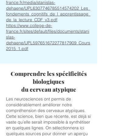
france.fr/media/stanislas-
dehaene/UPL6307746785514574202_Les_
fondements_cognitifs_de_l_apprentissage_
de_la_lecture_CDF_v3.pdf
https://www.college-de-
france.fr/sites/default/files/documents/stani
slas-
dehaene/UPL597651672277817909_Cours
2015_1.pdf
Comprendre les spécificités
biologiques
du cerveau atypique
Les neurosciences ont permis de
considérablement améliorer notre
compréhension des cerveaux atypiques.
Cette science, bien que récente, est déjà si
vaste qu’elle serait impossible à synthétiser
en quelques lignes. On sélectionnera ici
quelques sources pour donner un aperçu