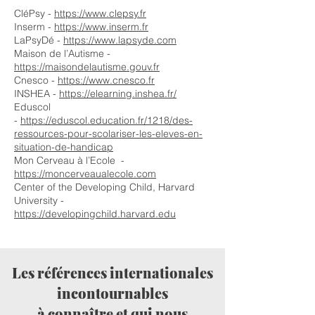
CléPsy -
https://www.clepsy.fr
Inserm -
https://www.inserm.fr
LaPsyDé -
https://www.lapsyde.com
Maison de l’Autisme -
https://maisondelautisme.gouv.fr
Cnesco -
https://www.cnesco.fr
INSHEA -
https://elearning.inshea.fr/
Eduscol
-
https://eduscol.education.fr/1218/des-
ressources-pour-scolariser-les-eleves-en-
situation-de-handicap
Mon Cerveau à l’Ecole -
https://moncerveaualecole.com
Center of the Developing Child, Harvard
University -
https://developingchild.harvard.edu
Les références internationales
incontournables
à connaître et qui nous