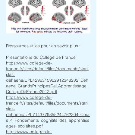
Ressources utiles pour en savoir plus :
Présentations du Collège de France
https://www.college-de-
france.fr/sites/default/files/documents/stani
slas-
dehaene/UPL4296315902912348282_Deh
aene_GrandsPrincipesDeLApprentissage_
CollegeDeFrance2012.pdf
https://www.college-de-
france.fr/sites/default/files/documents/stani
slas-
dehaene/UPL7143779355244762204_Cour
s_4_Fondements_cognitifs_des_apprentiss
ages_scolaires.pdf
https://www.college-de-