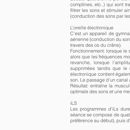
comptines, etc..) qui sont t
filtrer les sons et stimuler
(conduction des sons par les
L’oreille électronique
C'est un appareil de gymnast
aérienne (conduction du son
travers des os du crâne).
Fonctionnement: lorsque le 
alors que les fréquences moy
revanche, lorsque l'ampli
supprimées tandis que le r
électronique contient égale
son. Le passage d’un canal à
Résultat: entraîne la muscu
optimale des sons et une mei
iLS
Les programmes d'iLs duren
séance se compose de quatr
préférence au début), puis d'