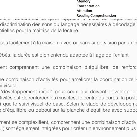
nt un problème de lecture ou des difficultés de langage pe
ttent l'accent sur ce qu'on appelle la “zone de fréquence l
la discrimination des sons du langage nécessaires à décodag
elles pour la maîtrise de la lecture.
sés facilement à la maison (avec ou sans supervision par un t
bébés, la durée est bien entendu adaptée à l'age de l'enfant
t comprennent une combinaison d'équilibre, de renforcem
ombinaison d'activités pour améliorer la coordination œil-m
i visuel.
 "développement initial" pour ceux qui doivent développe
ivités est de renforcer les muscles, le centre du corps, la posture
si que le suivi visuel de base. Selon le stade de développemen
e d'équilibre ou debout sur la planche d'équilibre avec suppo
ent se complexifient, comprennent une combinaison d'activit
lcul) sont également intégrées pour créer un environnement plu