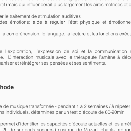
f (mais qui influencerait plus largement les aires motrices et c
ter le traitement de stimulation auditives
 des émotions: aide à réguler l'état physique et émotionnel
 la compréhension, le langage, la lecture et les fonctions exéc
te l’exploration, l’expression de soi et la communication
ue. L’interaction musicale avec le thérapeute l’amène à déco
ganiser et réintégrer ses pensées et ses sentiments.
thode
e de musique transformée - pendant 1 à 2 semaines / à répéter
 individuels, déterminés par un test d'écoute de 60-90min
 permet d'identifier les capacités d'écoute actuelles et les amé
2h de supports sonores (musique de Mozart, chants grégorie