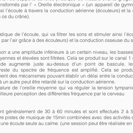
ransformés par l’ « Oreille électronique » (un appareil de gymn
 ainsi l’écoute à travers la conduction aérienne (écouteurs) et
 os du crâne).
ique de l’écoute, qui va filtrer les sons et stimuler ainsi l’é
 par l'air grâce à des écouteurs) et la conduction osseuse du
son a une amplitude inférieure à un certain niveau, les basse
ennes et élevées sont filtrées. Cela se produit sur le canal 1 
tude augmente juste au-dessus d’un point de bascule, l
este du spectre de fréquence est amplifié. Cela se produit
ment des mécanismes pouvant établir un délai entre la conduc
 un autre peut être retardé sur la conduction aérienne.
lature de l'oreille moyenne qui va réguler la tension tympani
lleure perception des différentes fréquence par le cerveau
t généralement de 30 à 60 minutes et sont effectués 2 à 
e pistes de musique de 15min combinées avec des activités d
une écoute seule au calme. (une session peut être réalisée en 2