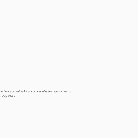
lisation équitable
) - si vous souhaitez supprimer un
groupe.org