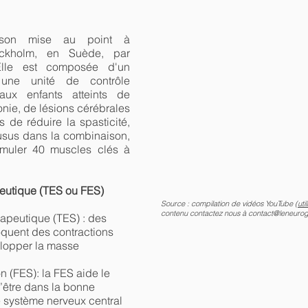
aison mise au point à
kholm, en Suède, par
. Elle est composée d'un
 une unité de contrôle
aux enfants atteints de
onie, de lésions cérébrales
 de réduire la spasticité,
usus dans la combinaison,
imuler 40 muscles clés à
peutique (TES ou FES)
Source : compilation de vidéos YouTube (
uti
contenu contactez nous à
contact@leneuro
rapeutique (TES) : des
oquent des contractions
elopper la masse
on (FES): la FES aide le
d’être dans la bonne
le système nerveux central