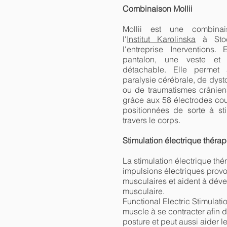
Combinaison Mollii
Mollii est une combin
l'
Institut Karolinska
à Stoc
l'entreprise Inerventions
pantalon, une veste et
détachable. Elle permet 
paralysie cérébrale, de dyst
ou de traumatismes crâniens
grâce aux 58 électrodes co
positionnées de sorte à st
travers le corps.
Stimulation électrique théra
La stimulation électrique thé
impulsions électriques prov
musculaires et aident à dév
musculaire.
Functional Electric Stimulati
muscle à se contracter afin 
posture et peut aussi aider 