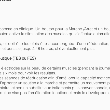
n comme en clinique. Un bouton pour la Marche /Arret et un bo
outon active la stimulation des muscles qui s'effectue automa
rs, et doit être toutefois être accompagnée d'une rééducation,
el et persiste jusqu'à 48 heures, et éventuellement plus.
eutique (TES ou FES)
s électrodes sur la peau de certains muscles (pendant la journée
à six mois pour voir les résultats.
 les séances de rééducation afin d’améliorer la capacité motric
 d’apporter un soutien à la marche et permettre un mouvement p
aire, et non un substitut aux traitements plus conventionnels
if qui ne vise pas l’amélioration fonctionnel mais le développem