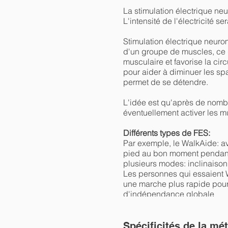
La stimulation électrique ne
L'intensité de l'électricité 
Stimulation électrique neuro
d'un groupe de muscles, ce q
musculaire et favorise la cir
pour aider à diminuer les sp
permet de se détendre.
L'idée est qu'après de nombr
éventuellement activer les mu
Différents types de FES:
Par exemple, le WalkAide: av
pied au bon moment pendant l
plusieurs modes: inclinaison
Les personnes qui essaient W
une marche plus rapide pour 
d'indépendance globale
Spécificités de la mé