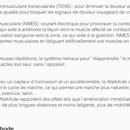
uromusculaire transcutanée (TENS) : pour diminuer la douleur a
sera ajustée pour bloquer les signaux de douleur voyageant de v
musculaire (NMES): courant électrique pour provoquer la contr
ui aide à améliorer la façon dont le muscle affecté se contrac
culation sanguine vers la zone, ce qui aide à la guérison. NMES
asmes musculaires en fatiguant artificiellement vos muscles en
euses répétitions, le système nerveux peut " réapprendre " le
scles tout seul, sans l'appareil.
ec un capteur d'inclinaison et un accéléromètre, le WalkAide ai
e cycle de marche, ce qui permet une marche plus naturelle, ef
, exercice, talon…
alkAide rapportent des effets tels que l’amélioration immédia
de plus longues distances et moins fatigante, plus de mobilité,
thode