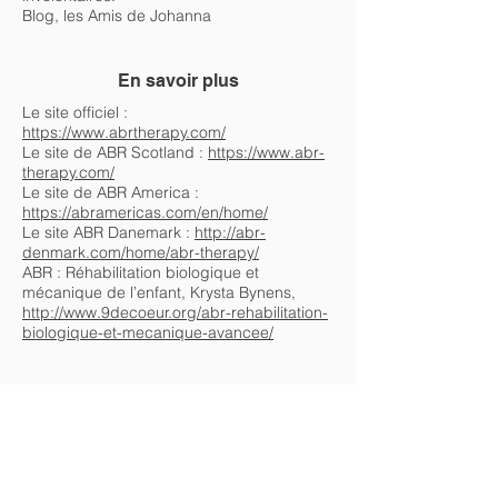
Blog, les Amis de Johanna
En savoir plus
Le site officiel :
https://www.abrtherapy.com/
Le site de ABR Scotland :
https://www.abr-
therapy.com/
Le site de ABR America :
https://abramericas.com/en/home/
Le site ABR Danemark :
http://abr-
denmark.com/home/abr-therapy/
ABR : Réhabilitation biologique et
mécanique de l’enfant, Krysta Bynens,
http://www.9decoeur.org/abr-rehabilitation-
biologique-et-mecanique-avancee/
Des remarques ou commentaires ?
Ce travail repose sur une approche
collaborative de mise en commun de
recherches et de l'expérience des familles.
Si vous avez des remarques, des