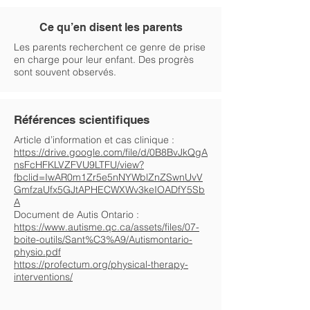
Ce qu’en disent les parents
Les parents recherchent ce genre de prise
en charge pour leur enfant. Des progrès
sont souvent observés.
Références scientifiques
Article d’information et cas clinique :
https://drive.google.com/file/d/0B8BvJkQgA
nsFcHFKLVZFVU9LTFU/view?
fbclid=IwAR0m1Zr5e5nNYWblZnZSwnUvV
GmfzaUfx5GJtAPHECWXWv3keIOADfY5Sb
A
Document de Autis Ontario :
https://www.autisme.qc.ca/assets/files/07-
boite-outils/Sant%C3%A9/Autismontario-
physio.pdf
https://profectum.org/physical-therapy-
interventions/