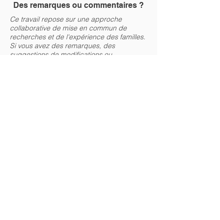
Des remarques ou commentaires ?
Ce travail repose sur une approche
collaborative de mise en commun de
recherches et de l'expérience des familles.
Si vous avez des remarques, des
suggestions de modifications ou
corrections ou des précisions à apporter
merci de nous en faire part par email à
contact@leneurogroupe.org
Le Neuro Groupe
16 av Elisée Reclus
75007
contact@leneurogroupe.org