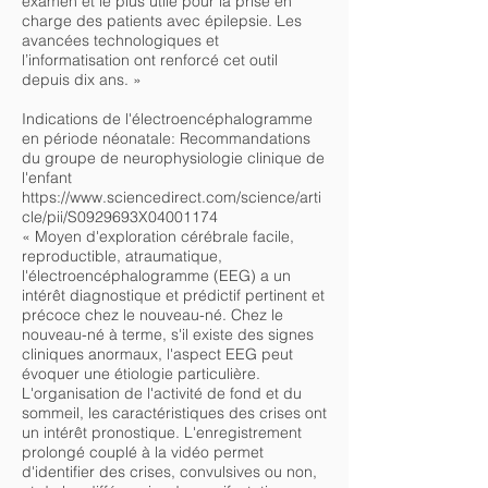
examen et le plus utile pour la prise en
charge des patients avec épilepsie. Les
avancées technologiques et
l’informatisation ont renforcé cet outil
depuis dix ans. »
Indications de l'électroencéphalogramme
en période néonatale: Recommandations
du groupe de neurophysiologie clinique de
l'enfant
https://www.sciencedirect.com/science/arti
cle/pii/S0929693X04001174
« Moyen d'exploration cérébrale facile,
reproductible, atraumatique,
l'électroencéphalogramme (EEG) a un
intérêt diagnostique et prédictif pertinent et
précoce chez le nouveau-né. Chez le
nouveau-né à terme, s'il existe des signes
cliniques anormaux, l'aspect EEG peut
évoquer une étiologie particulière.
L'organisation de l'activité de fond et du
sommeil, les caractéristiques des crises ont
un intérêt pronostique. L'enregistrement
prolongé couplé à la vidéo permet
d'identifier des crises, convulsives ou non,