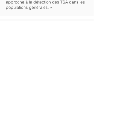
approche à la détection des TSA dans les
populations générales. »
En savoir plus
Liens vers le site officiel ou des sites
d’infos bien fait :
https://www.cairn.info/revue-contraste-
2013-2-page-21.htm#
(itinéraire d’un
enfant épileptique, témoignage
parental)
https://www.rvd-
psychologue.com/mapping-brain-
electro-encephalogramme-
quantitatif.html
(description du système
quantitatif d’EEG)
https://neuromtl.com/fr/nos-
technologies/electroencephalogramm
e-quantitatif-qeeg/
http://www.brainavatar.com/home.html
https://www.youtube.com/watch?
v=dAIQeTeMJ-I