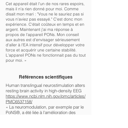
Cet appareil était l'un de nos rares espoirs,
mais il n'a rien donné pour moi. Comme
disait mon mari : "Vous ne le sauriez pas si
vous n'aviez pas essayé." C'est donc mon
expérience. C'était coûteux en temps et en
argent. Maintenant j'ai ma réponse à
propos de l'appareil PONs. Mon conseil
aux autres est d'envisager sérieusement
d'aller à l'EA intensif pour développer votre
force et acquérir une certaine stabilité.
L'appareil PONs ne fonctionnait pas du tout
pour moi. »
Références scientifiques
Human translingual neurostimulation alters
resting brain activity in high-density EEG
https://www.ncbi.nlm.nih.gov/pmc/articles/
PMC6537158/
« La neuromodulation, par exemple par le
PoNS®, a été liée à l'amélioration des
résultats fonctionnels dans les lésions et
les maladies du cerveau, mais les