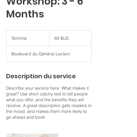
Workshop: 3 - 6
Months
60
dollars
Terminé
T
60 $US
des
États-
e
Unis
r
Boulevard du Général Leclerc
m
i
n
é
Description du service
Describe your service here. What makes it
great? Use short catchy text to tell people
what you offer, and the benefits they will
receive. A great description gets readers in
the mood, and makes them more likely to
go ahead and book.