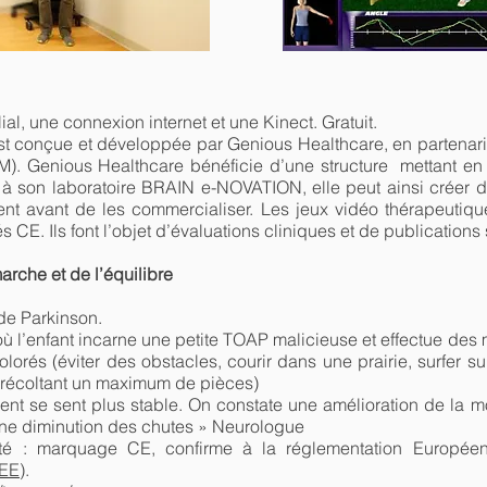
al, une connexion internet et une Kinect. Gratuit.
t conçue et développée par Genious Healthcare, en partenariat
ICM). Genious Healthcare bénéficie d’une structure mettant
e à son laboratoire BRAIN e-NOVATION, elle peut ainsi créer 
ment avant de les commercialiser. Les jeux vidéo thérapeuti
CE. Ils font l’objet d’évaluations cliniques et de publications 
arche et de l’équilibre
 de Parkinson.
 où l’enfant incarne une petite TOAP malicieuse et effectue de
rés (éviter des obstacles, courir dans une prairie, surfer su
 récoltant un maximum de pièces)
nt se sent plus stable. On constate une amélioration de la motr
 une diminution des chutes » Neurologue
té : marquage CE, confirme à la réglementation Européenn
CEE)
.