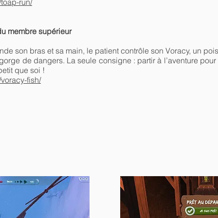
toap-run/
 du membre supérieur
on bras et sa main, le patient contrôle son Voracy, un poisso
orge de dangers. La seule consigne : partir à l’aventure pour t
etit que soi !
voracy-fish/