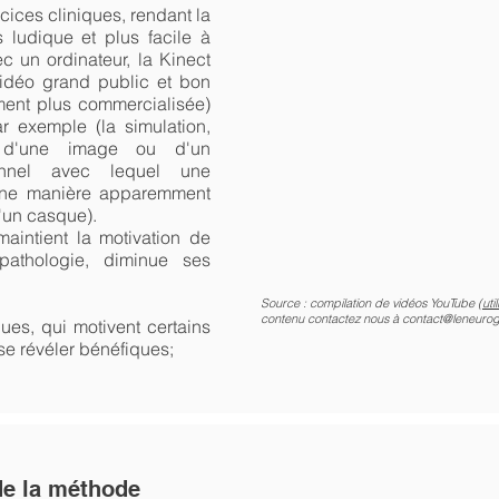
ices cliniques, rendant la
s ludique et plus facile à
c un ordinateur, la Kinect
vidéo grand public et bon
ent plus commercialisée)
ar exemple (la simulation,
, d'une image ou d'un
ionnel avec lequel une
'une manière apparemment
d'un casque).
aintient la motivation de
 pathologie, diminue ses
Source : compilation de vidéos YouTube (
uti
contenu contactez nous à
contact@leneuro
ues, qui motivent certains
e révéler bénéfiques;
de la méthode