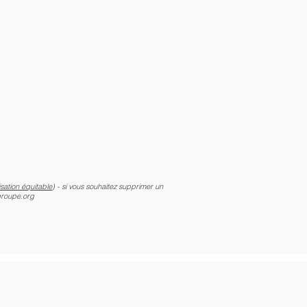
lisation équitable
) - si vous souhaitez supprimer un
groupe.org