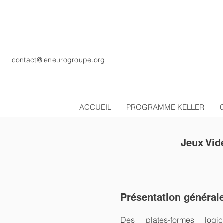
contact@leneurogroupe.org
ACCUEIL
PROGRAMME KELLER
Jeux Vid
Présentation général
Des plates-formes logic