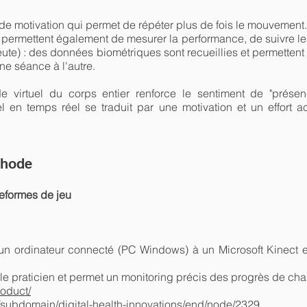
r de motivation qui permet de répéter plus de fois le mouvement
ermettent également de mesurer la performance, de suivre les 
ute) : des données biométriques sont recueillies et permettent 
une séance à l'autre.
virtuel du corps entier renforce le sentiment de "présenc
suel en temps réel se traduit par une motivation et un effort
thode
teformes de jeu
 un ordinateur connecté (PC Windows) à un Microsoft Kinect 
le praticien et permet un monitoring précis des progrès de ch
oduct/
/subdomain/digital-health-innovations/end/node/2329