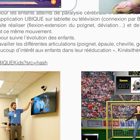
r les enfants atteints de paralysie cérébrale. Il suffit de sc
’application UBIQUE sur tablette ou télévision (connexion par B
e réaliser (flexion-extension du poignet, déviation…) et de
sant ce même mouvement.
pour suivre l’évolution des enfants.
ailler les différentes articulations (poignet, épaule, cheville, 
coup d’intérêt aux enfants dans leur rééducation », Kinésith
/UBIQUEKids?src=hash