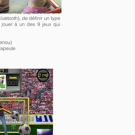
ratcher les capteurs sur une
luetooth), de définir un type
 jouer à un des 9 jeux qui
genou)
érapeute