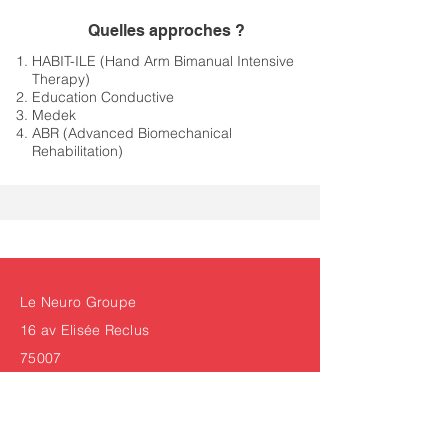
Quelles approches ?
HABIT-ILE (Hand Arm Bimanual Intensive
Therapy)
Education Conductive
Medek
ABR (Advanced Biomechanical
Rehabilitation)
Le Neuro Groupe
16 av Elisée Reclus
75007
contact@leneurogroupe.org